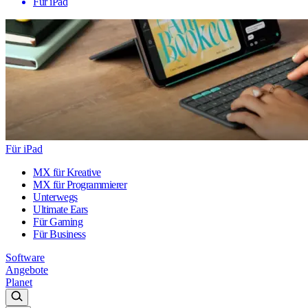
Für iPad
Für iPad
MX für Kreative
MX für Programmierer
Unterwegs
Ultimate Ears
Für Gaming
Für Business
Software
Angebote
Planet