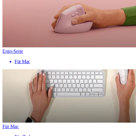
Ergo-Serie
Für Mac
Für Mac