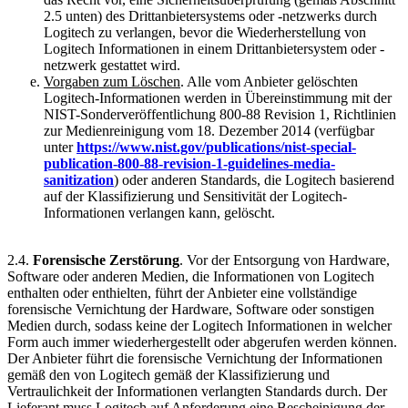
2.5 unten) des Drittanbietersystems oder -netzwerks durch
Logitech zu verlangen, bevor die Wiederherstellung von
Logitech Informationen in einem Drittanbietersystem oder -
netzwerk gestattet wird.
Vorgaben zum Löschen
. Alle vom Anbieter gelöschten
Logitech-Informationen werden in Übereinstimmung mit der
NIST-Sonderveröffentlichung 800-88 Revision 1, Richtlinien
zur Medienreinigung vom 18. Dezember 2014 (verfügbar
unter
https://www.nist.gov/publications/nist-special-
publication-800-88-revision-1-guidelines-media-
sanitization
) oder anderen Standards, die Logitech basierend
auf der Klassifizierung und Sensitivität der Logitech-
Informationen verlangen kann, gelöscht.
2.4.
Forensische Zerstörung
. Vor der Entsorgung von Hardware,
Software oder anderen Medien, die Informationen von Logitech
enthalten oder enthielten, führt der Anbieter eine vollständige
forensische Vernichtung der Hardware, Software oder sonstigen
Medien durch, sodass keine der Logitech Informationen in welcher
Form auch immer wiederhergestellt oder abgerufen werden können.
Der Anbieter führt die forensische Vernichtung der Informationen
gemäß den von Logitech gemäß der Klassifizierung und
Vertraulichkeit der Informationen verlangten Standards durch. Der
Lieferant muss Logitech auf Anforderung eine Bescheinigung der