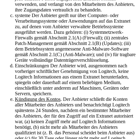
verwenden, und verlangt von den Mitarbeitern des Anbieters,
ihre Zugangsdaten vertraulich zu behandeln.
systeme Der Anbieter greift nur über Computer- oder
Verarbeitungssysteme oder Anwendungen auf das Extranet
zu, auf denen vom Anbieter verwaltete Betriebssysteme
ausgeführt werden. Dazu gehören: (i) Systemnetzwerk-
Firewalls gemäß Abschnitt 2.1(A) (Firewall); (ii) zentrales
Patch-Management gemäß Abschnitt 2.1(B) (Updates); (iii)
dem Betriebssystem angemessene Anti-Malware-Software
gemäß Abschnitt 2.1(C) (Anti-Malware); und (iv) für tragbare
Geräte vollständige Datenträgerverschlüsselung.
Einschränkungen Der Anbieter wird, ausgenommen nach
vorheriger schriftlicher Genehmigung von Logitech, keine
Logitech Informationen aus einem Extranet herunterladen,
spiegeln oder dauerhaft auf einem beliebigen Medium,
einschließlich unter anderem auf Maschinen, Geräten oder
Servern, speichern.
Kündigung des Kontos
. Der Anbieter schließt die Konten
aller Mitarbeiter des Anbieters und benachrichtigt Logitech
spätestens 24 Stunden, nachdem ein bestimmter Mitarbeiter
des Anbieters, der für den Zugriff auf ein Extranet autorisiert
war, (a) keinen Zugriff mehr auf Logitech Informationen
benötigt, (b) nicht mehr als Mitarbeiter des Anbieters
qualifiziert ist (z. B. das Personal scheidet beim Anbieter aus)
oder (c) für 30 Tage oder länger nicht mehr auf Logitech