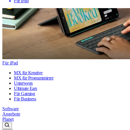
Für iPad
Für iPad
MX für Kreative
MX für Programmierer
Unterwegs
Ultimate Ears
Für Gaming
Für Business
Software
Angebote
Planet