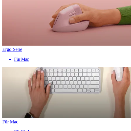
Ergo-Serie
Für Mac
Für Mac