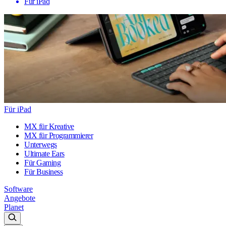
Für iPad
Für iPad
MX für Kreative
MX für Programmierer
Unterwegs
Ultimate Ears
Für Gaming
Für Business
Software
Angebote
Planet