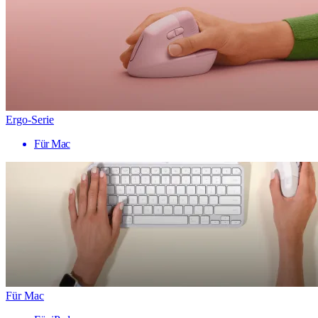
Ergo-Serie
Für Mac
Für Mac