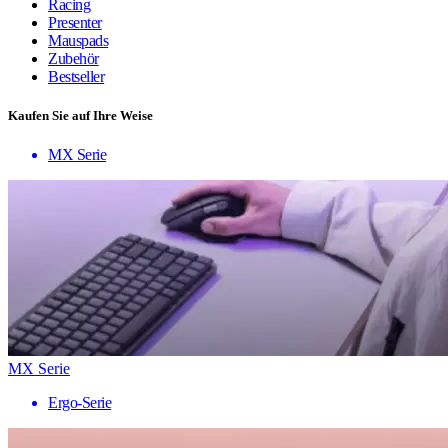
Racing
Presenter
Mauspads
Zubehör
Bestseller
Kaufen Sie auf Ihre Weise
MX Serie
MX Serie
Ergo-Serie