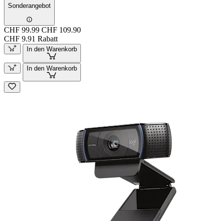
Sonderangebot
CHF 99.99
CHF 109.90
CHF 9.91 Rabatt
In den Warenkorb
In den Warenkorb