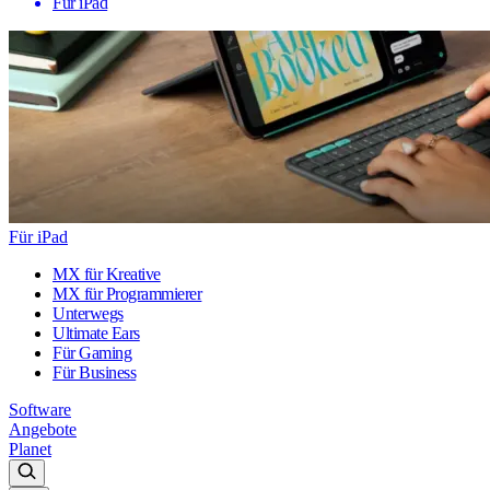
Für iPad
Für iPad
MX für Kreative
MX für Programmierer
Unterwegs
Ultimate Ears
Für Gaming
Für Business
Software
Angebote
Planet