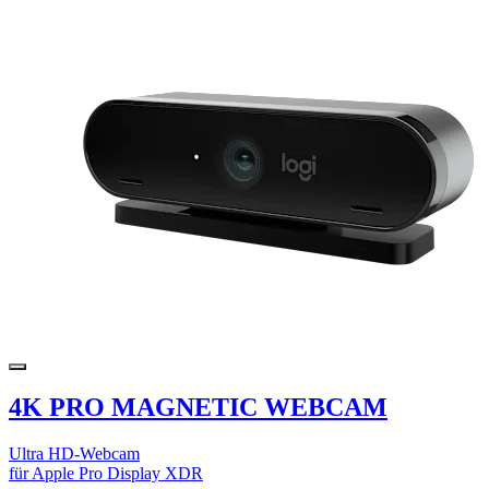
4K PRO MAGNETIC WEBCAM
Ultra HD-Webcam
für Apple Pro Display XDR