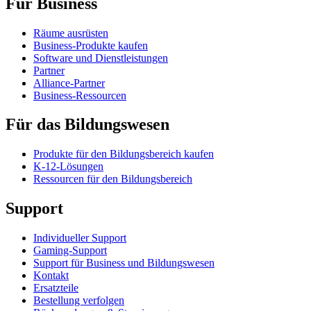
Für Business
Räume ausrüsten
Business-Produkte kaufen
Software und Dienstleistungen
Partner
Alliance-Partner
Business-Ressourcen
Für das Bildungswesen
Produkte für den Bildungsbereich kaufen
K-12-Lösungen
Ressourcen für den Bildungsbereich
Support
Individueller Support
Gaming-Support
Support für Business und Bildungswesen
Kontakt
Ersatzteile
Bestellung verfolgen