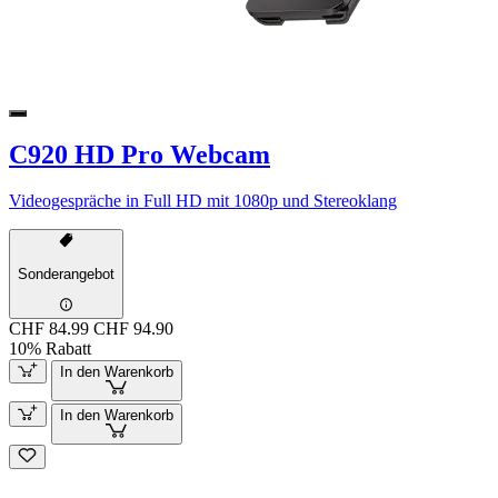
C920 HD Pro Webcam
Videogespräche in Full HD mit 1080p und Stereoklang
Sonderangebot
CHF 84.99
CHF 94.90
10% Rabatt
In den Warenkorb
In den Warenkorb