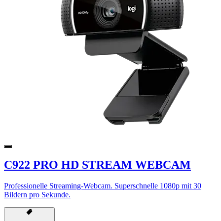
C922 PRO HD STREAM WEBCAM
Professionelle Streaming-Webcam. Superschnelle 1080p mit 30
Bildern pro Sekunde.