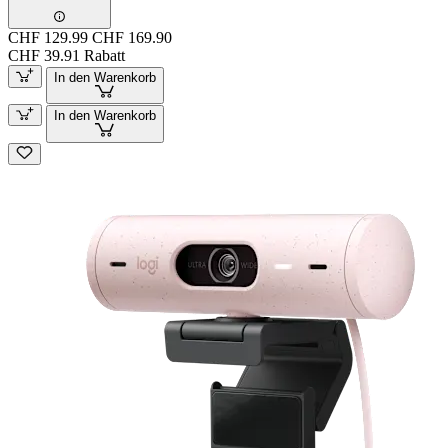
CHF 129.99
CHF 169.90
CHF 39.91 Rabatt
In den Warenkorb
In den Warenkorb