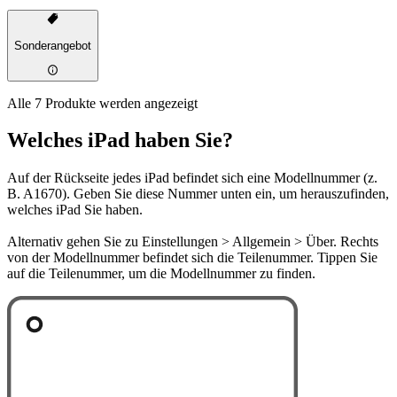
Sonderangebot
Alle 7 Produkte werden angezeigt
Welches iPad haben Sie?
Auf der Rückseite jedes iPad befindet sich eine Modellnummer (z.
B. A1670). Geben Sie diese Nummer unten ein, um herauszufinden,
welches iPad Sie haben.
Alternativ gehen Sie zu Einstellungen > Allgemein > Über. Rechts
von der Modellnummer befindet sich die Teilenummer. Tippen Sie
auf die Teilenummer, um die Modellnummer zu finden.