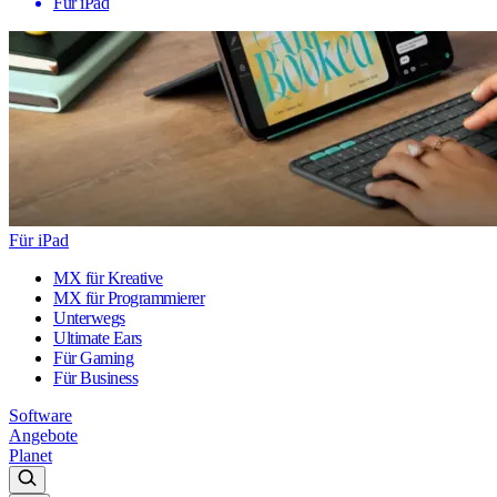
Für iPad
Für iPad
MX für Kreative
MX für Programmierer
Unterwegs
Ultimate Ears
Für Gaming
Für Business
Software
Angebote
Planet