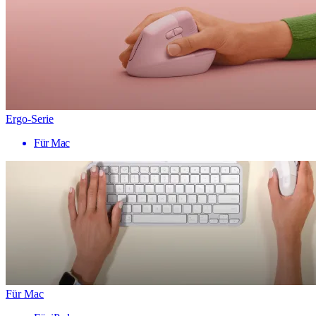
Ergo-Serie
Für Mac
Für Mac