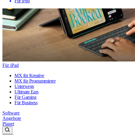
Für iPad
Für iPad
MX für Kreative
MX für Programmierer
Unterwegs
Ultimate Ears
Für Gaming
Für Business
Software
Angebote
Planet