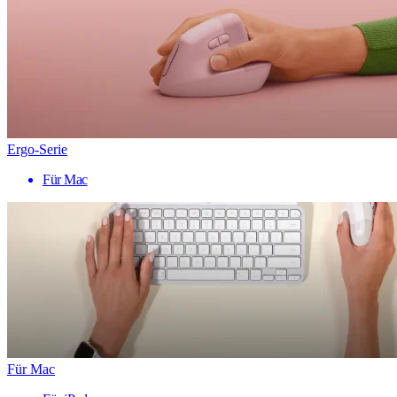
Ergo-Serie
Für Mac
Für Mac