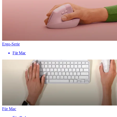
Ergo-Serie
Für Mac
Für Mac