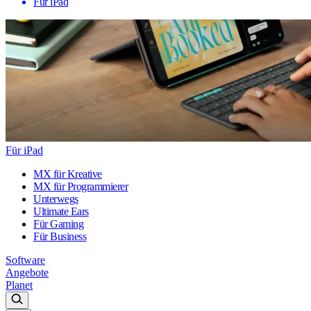
Für iPad
Für iPad
MX für Kreative
MX für Programmierer
Unterwegs
Ultimate Ears
Für Gaming
Für Business
Software
Angebote
Planet