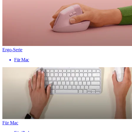
Ergo-Serie
Für Mac
Für Mac