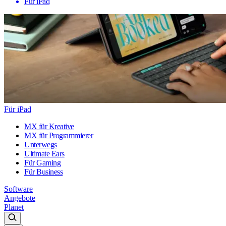
Für iPad
Für iPad
MX für Kreative
MX für Programmierer
Unterwegs
Ultimate Ears
Für Gaming
Für Business
Software
Angebote
Planet