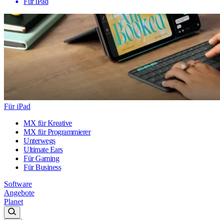
Für iPad
Für iPad
MX für Kreative
MX für Programmierer
Unterwegs
Ultimate Ears
Für Gaming
Für Business
Software
Angebote
Planet