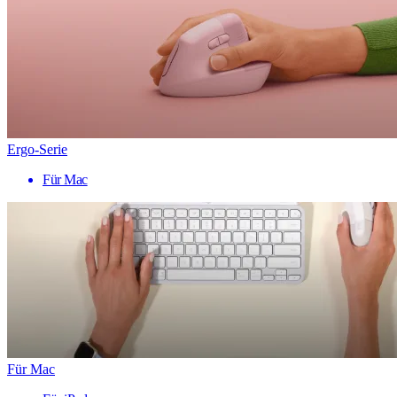
Ergo-Serie
Für Mac
Für Mac