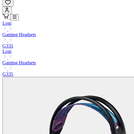
Logi
Gaming Headsets
G335
Logi
Gaming Headsets
G335