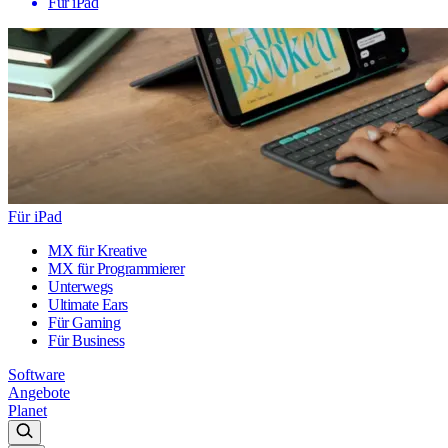
Für iPad
Für iPad
MX für Kreative
MX für Programmierer
Unterwegs
Ultimate Ears
Für Gaming
Für Business
Software
Angebote
Planet