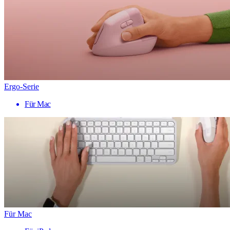
Ergo-Serie
Für Mac
Für Mac