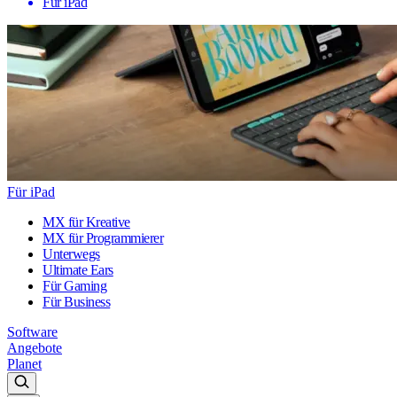
Für iPad
Für iPad
MX für Kreative
MX für Programmierer
Unterwegs
Ultimate Ears
Für Gaming
Für Business
Software
Angebote
Planet