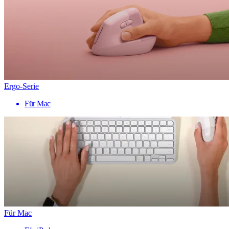
Ergo-Serie
Für Mac
Für Mac