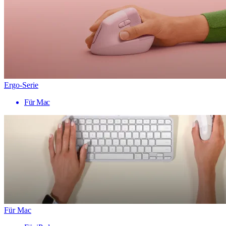
Ergo-Serie
Für Mac
Für Mac