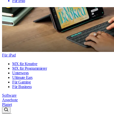
Für iPad
Für iPad
MX für Kreative
MX für Programmierer
Unterwegs
Ultimate Ears
Für Gaming
Für Business
Software
Angebote
Planet