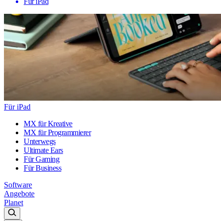
Für iPad
Für iPad
MX für Kreative
MX für Programmierer
Unterwegs
Ultimate Ears
Für Gaming
Für Business
Software
Angebote
Planet