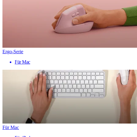
Ergo-Serie
Für Mac
Für Mac