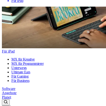
Für iPad
Für iPad
MX für Kreative
MX für Programmierer
Unterwegs
Ultimate Ears
Für Gaming
Für Business
Software
Angebote
Planet