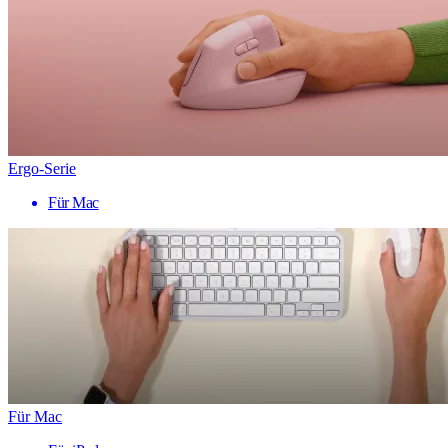
Ergo-Serie
Für Mac
Für Mac