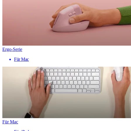
Ergo-Serie
Für Mac
Für Mac