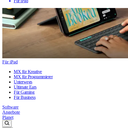
Für iPad
Für iPad
MX für Kreative
MX für Programmierer
Unterwegs
Ultimate Ears
Für Gaming
Für Business
Software
Angebote
Planet