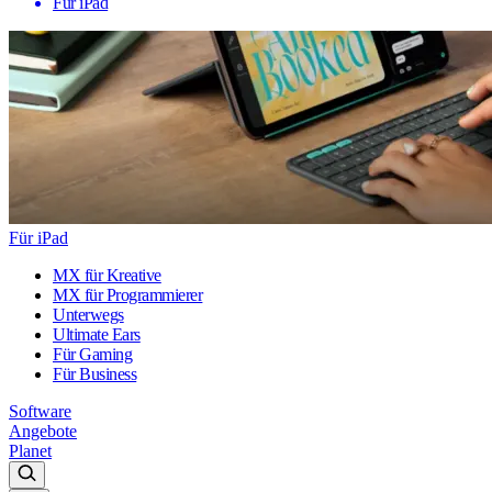
Für iPad
Für iPad
MX für Kreative
MX für Programmierer
Unterwegs
Ultimate Ears
Für Gaming
Für Business
Software
Angebote
Planet