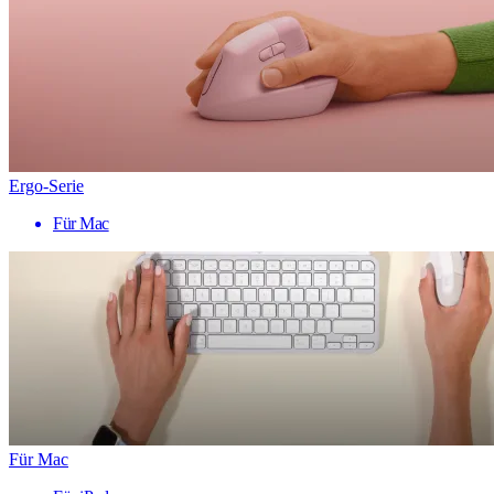
Ergo-Serie
Für Mac
Für Mac