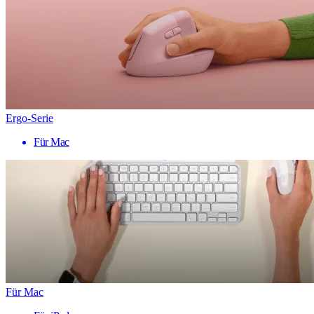
Ergo-Serie
Für Mac
Für Mac