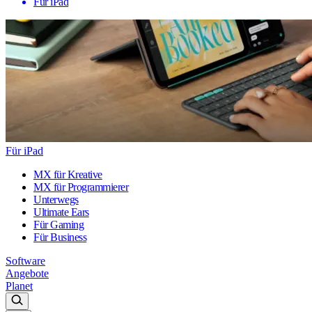
Für iPad
Für iPad
MX für Kreative
MX für Programmierer
Unterwegs
Ultimate Ears
Für Gaming
Für Business
Software
Angebote
Planet