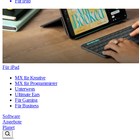
Für iPad
Für iPad
MX für Kreative
MX für Programmierer
Unterwegs
Ultimate Ears
Für Gaming
Für Business
Software
Angebote
Planet