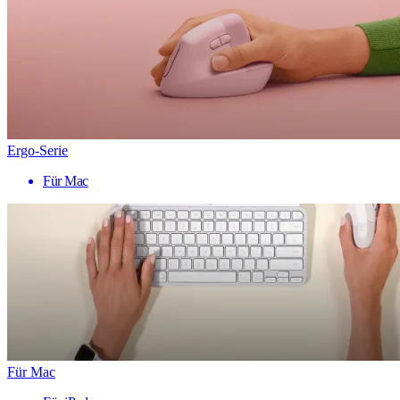
Ergo-Serie
Für Mac
Für Mac