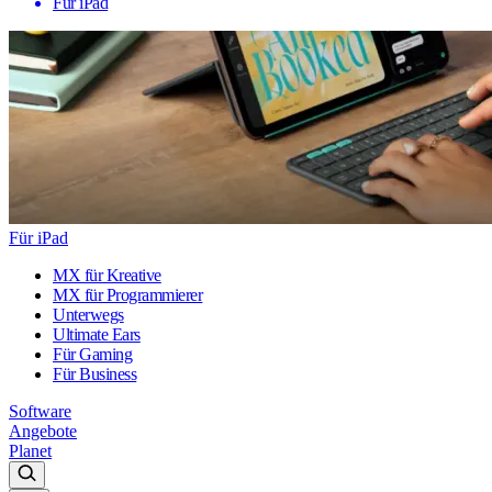
Für iPad
Für iPad
MX für Kreative
MX für Programmierer
Unterwegs
Ultimate Ears
Für Gaming
Für Business
Software
Angebote
Planet