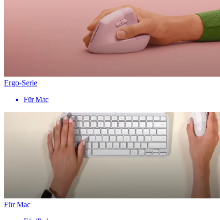
Ergo-Serie
Für Mac
Für Mac