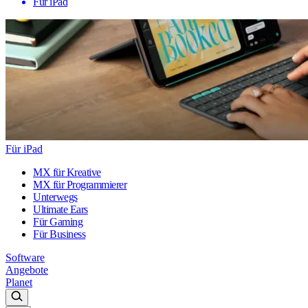
Für iPad
Für iPad
MX für Kreative
MX für Programmierer
Unterwegs
Ultimate Ears
Für Gaming
Für Business
Software
Angebote
Planet