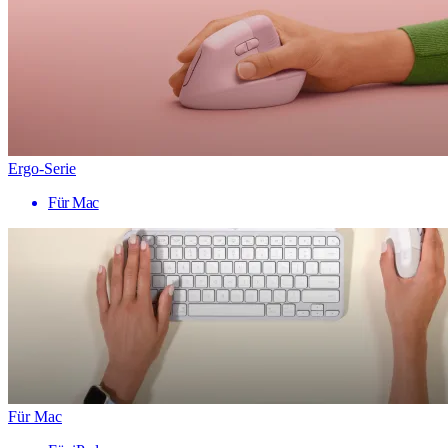
Ergo-Serie
Für Mac
Für Mac