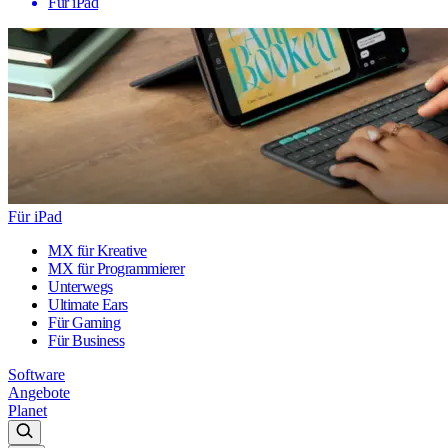
Für iPad
Für iPad
MX für Kreative
MX für Programmierer
Unterwegs
Ultimate Ears
Für Gaming
Für Business
Software
Angebote
Planet