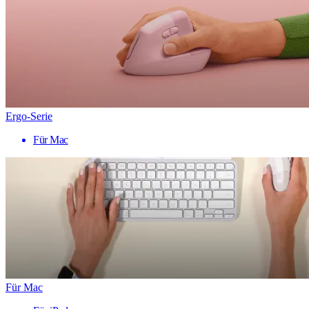
Ergo-Serie
Für Mac
Für Mac