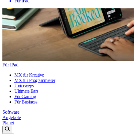
Für iPad
Für iPad
MX für Kreative
MX für Programmierer
Unterwegs
Ultimate Ears
Für Gaming
Für Business
Software
Angebote
Planet