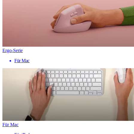
Ergo-Serie
Für Mac
Für Mac