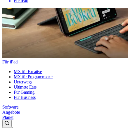
Für iPad
Für iPad
MX für Kreative
MX für Programmierer
Unterwegs
Ultimate Ears
Für Gaming
Für Business
Software
Angebote
Planet