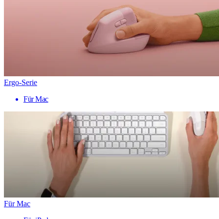
Ergo-Serie
Für Mac
Für Mac