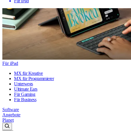
Für iPad
Für iPad
MX für Kreative
MX für Programmierer
Unterwegs
Ultimate Ears
Für Gaming
Für Business
Software
Angebote
Planet