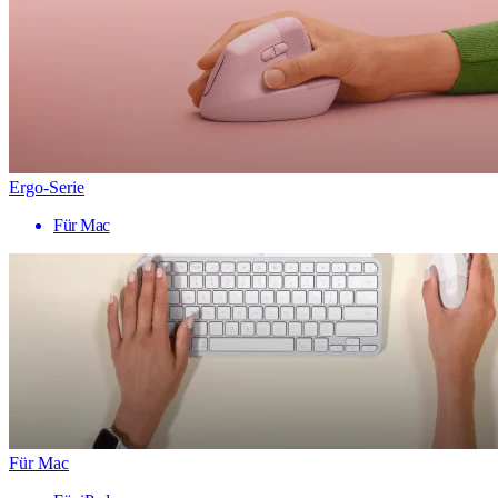
Ergo-Serie
Für Mac
Für Mac