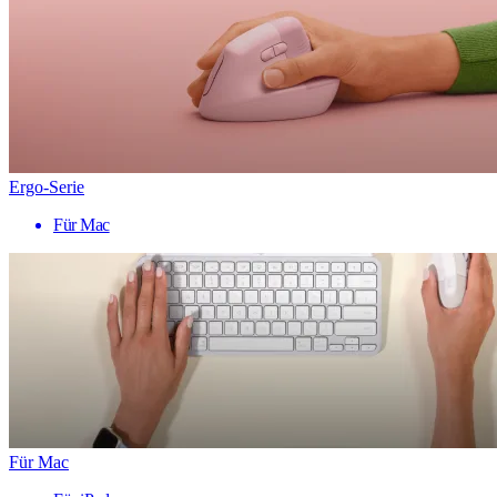
Ergo-Serie
Für Mac
Für Mac