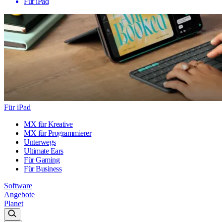
Für iPad
Für iPad
MX für Kreative
MX für Programmierer
Unterwegs
Ultimate Ears
Für Gaming
Für Business
Software
Angebote
Planet