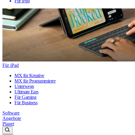
Für iPad
Für iPad
MX für Kreative
MX für Programmierer
Unterwegs
Ultimate Ears
Für Gaming
Für Business
Software
Angebote
Planet