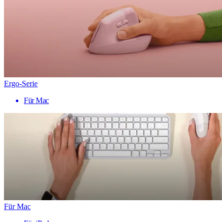
Ergo-Serie
Für Mac
Für Mac