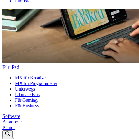
Für iPad
Für iPad
MX für Kreative
MX für Programmierer
Unterwegs
Ultimate Ears
Für Gaming
Für Business
Software
Angebote
Planet