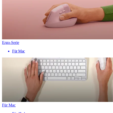
Ergo-Serie
Für Mac
Für Mac