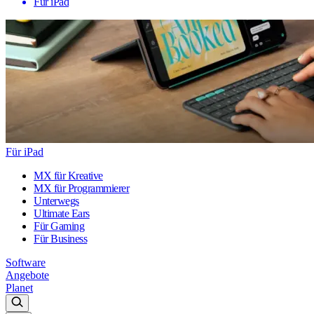
Für iPad
Für iPad
MX für Kreative
MX für Programmierer
Unterwegs
Ultimate Ears
Für Gaming
Für Business
Software
Angebote
Planet