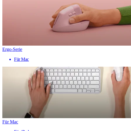
Ergo-Serie
Für Mac
Für Mac