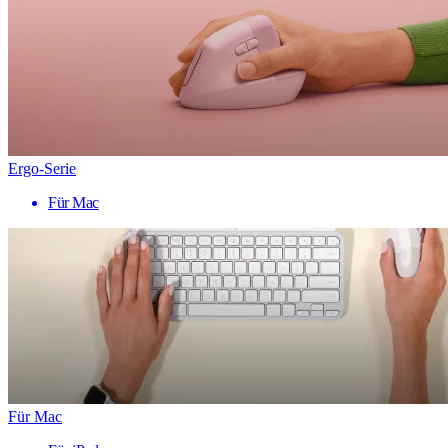
Ergo-Serie
Für Mac
Für Mac