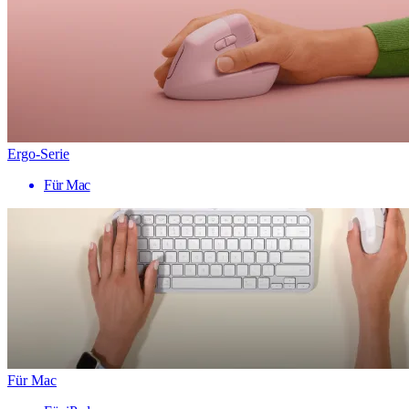
Ergo-Serie
Für Mac
Für Mac