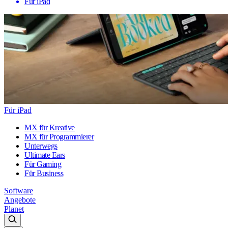
Für iPad
Für iPad
MX für Kreative
MX für Programmierer
Unterwegs
Ultimate Ears
Für Gaming
Für Business
Software
Angebote
Planet