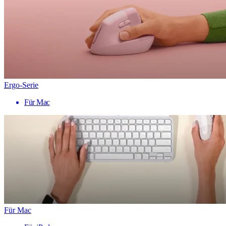
Ergo-Serie
Für Mac
Für Mac