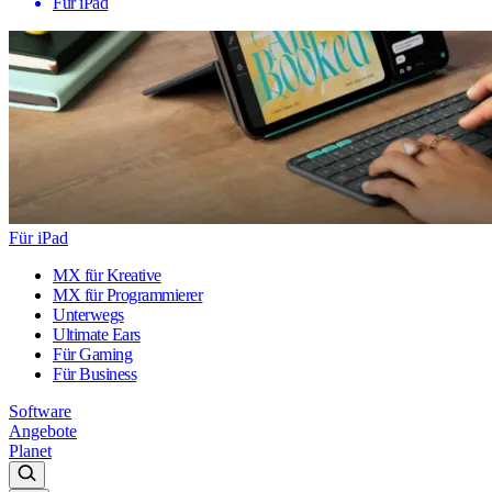
Für iPad
Für iPad
MX für Kreative
MX für Programmierer
Unterwegs
Ultimate Ears
Für Gaming
Für Business
Software
Angebote
Planet