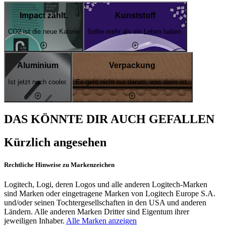
Impact zählt.
Kunststoff
CO2 ist die neue Kalorie
Sollte mehr als ein Leben haben.
Aluminium
Verpackung
Ist jetzt noch cooler.
Es geht nicht nur darum, was darin ist.
DAS KÖNNTE DIR AUCH GEFALLEN
Kürzlich angesehen
Rechtliche Hinweise zu Markenzeichen
Logitech, Logi, deren Logos und alle anderen Logitech-Marken
sind Marken oder eingetragene Marken von Logitech Europe S.A.
und/oder seinen Tochtergesellschaften in den USA und anderen
Ländern. Alle anderen Marken Dritter sind Eigentum ihrer
jeweiligen Inhaber.
Alle Marken anzeigen