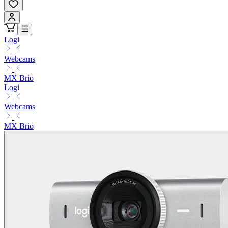
Logi
Webcams
MX Brio
Logi
Webcams
MX Brio