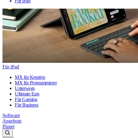
Für iPad
Für iPad
MX für Kreative
MX für Programmierer
Unterwegs
Ultimate Ears
Für Gaming
Für Business
Software
Angebote
Planet