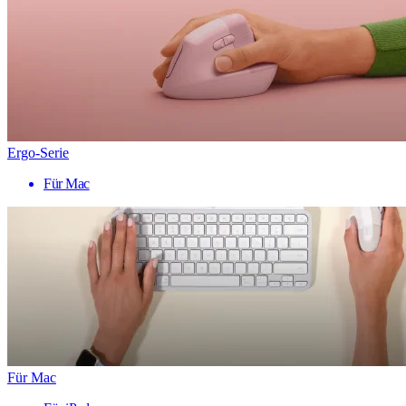
Ergo-Serie
Für Mac
Für Mac