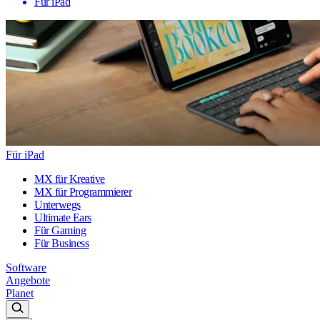
Für iPad
Für iPad
MX für Kreative
MX für Programmierer
Unterwegs
Ultimate Ears
Für Gaming
Für Business
Software
Angebote
Planet