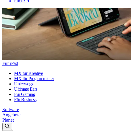
Für iPad
Für iPad
MX für Kreative
MX für Programmierer
Unterwegs
Ultimate Ears
Für Gaming
Für Business
Software
Angebote
Planet