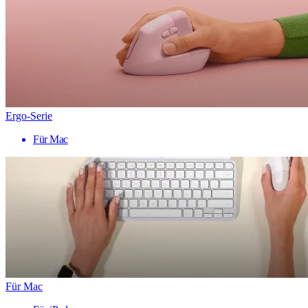
Ergo-Serie
Für Mac
Für Mac