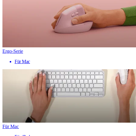
Ergo-Serie
Für Mac
Für Mac