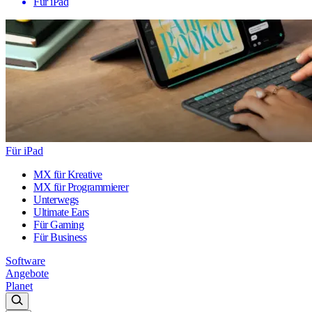
Für iPad
Für iPad
MX für Kreative
MX für Programmierer
Unterwegs
Ultimate Ears
Für Gaming
Für Business
Software
Angebote
Planet