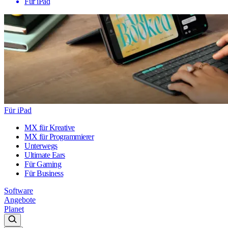
Für iPad
Für iPad
MX für Kreative
MX für Programmierer
Unterwegs
Ultimate Ears
Für Gaming
Für Business
Software
Angebote
Planet