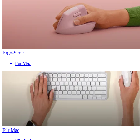
Ergo-Serie
Für Mac
Für Mac