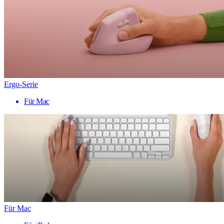
Ergo-Serie
Für Mac
Für Mac