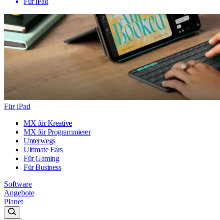
Für iPad
Für iPad
MX für Kreative
MX für Programmierer
Unterwegs
Ultimate Ears
Für Gaming
Für Business
Software
Angebote
Planet