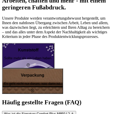
Arbeiten, chatten und mehr - mit einem
geringeren Fußabdruck.
Unsere Produkte werden verantwortungsbewusst hergestellt, um
Ihnen den nahtlosen Übergang zwischen Arbeit, Leben und allem,
was dazwischen liegt, zu erleichtern und Ihren Alltag zu bereichern
– und das alles unter dem Aspekt der Nachhaltigkeit als wichtiges
Kriterium in jeder Phase des Produktentwicklungsprozesses.
Kunststoff
Sollte mehr als ein Leben haben.
Verpackung
Es geht nicht nur darum, was darin ist.
Häufig gestellte Fragen (FAQ)
Was ist die Signature Comfort Plus M850 L?