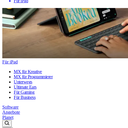
Für iPad
Für iPad
MX für Kreative
MX für Programmierer
Unterwegs
Ultimate Ears
Für Gaming
Für Business
Software
Angebote
Planet