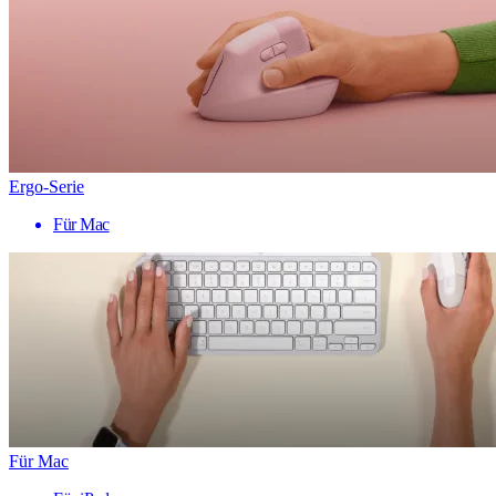
Ergo-Serie
Für Mac
Für Mac