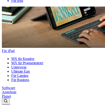
Für iPad
Für iPad
MX für Kreative
MX für Programmierer
Unterwegs
Ultimate Ears
Für Gaming
Für Business
Software
Angebote
Planet