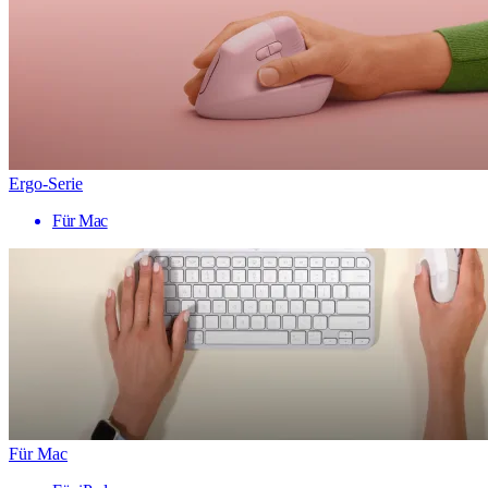
Ergo-Serie
Für Mac
Für Mac