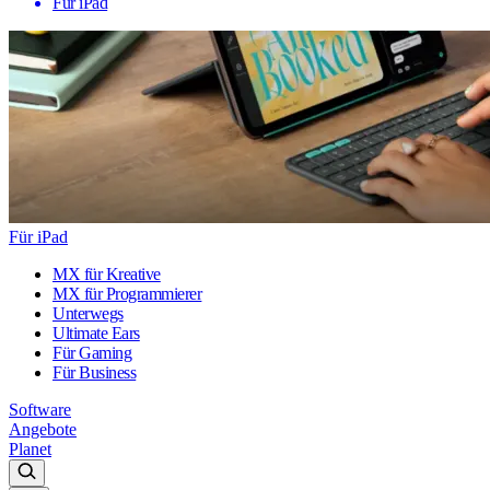
Für iPad
Für iPad
MX für Kreative
MX für Programmierer
Unterwegs
Ultimate Ears
Für Gaming
Für Business
Software
Angebote
Planet