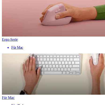
Ergo-Serie
Für Mac
Für Mac