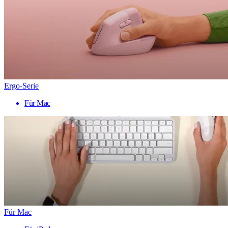
Ergo-Serie
Für Mac
Für Mac