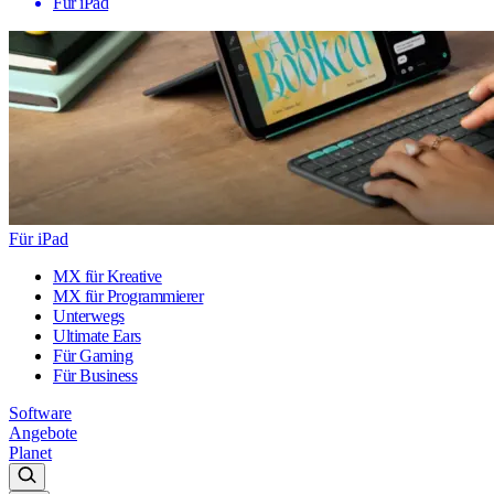
Für iPad
Für iPad
MX für Kreative
MX für Programmierer
Unterwegs
Ultimate Ears
Für Gaming
Für Business
Software
Angebote
Planet