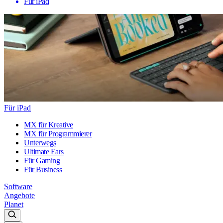
Für iPad
Für iPad
MX für Kreative
MX für Programmierer
Unterwegs
Ultimate Ears
Für Gaming
Für Business
Software
Angebote
Planet