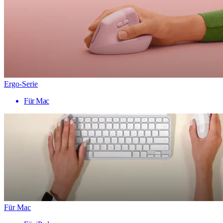
Ergo-Serie
Für Mac
Für Mac