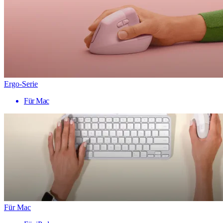
Ergo-Serie
Für Mac
Für Mac