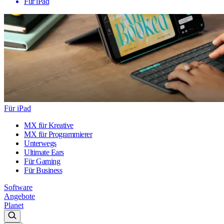
Für iPad
Für iPad
MX für Kreative
MX für Programmierer
Unterwegs
Ultimate Ears
Für Gaming
Für Business
Software
Angebote
Planet