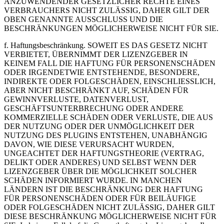
ANZUWENDENDER GESETZLICHER RECHTE EINES
VERBRAUCHERS NICHT ZULÄSSIG, DAHER GILT DER
OBEN GENANNTE AUSSCHLUSS UND DIE
BESCHRÄNKUNGEN MÖGLICHERWEISE NICHT FÜR SIE.
f. Haftungsbeschränkung. SOWEIT ES DAS GESETZ NICHT
VERBIETET, ÜBERNIMMT DER LIZENZGEBER IN
KEINEM FALL DIE HAFTUNG FÜR PERSONENSCHÄDEN
ODER IRGENDETWIE ENTSTEHENDE, BESONDERE,
INDIREKTE ODER FOLGESCHÄDEN, EINSCHLIESSLICH,
ABER NICHT BESCHRÄNKT AUF, SCHÄDEN FÜR
GEWINNVERLUSTE, DATENVERLUST,
GESCHÄFTSUNTERBRECHUNG ODER ANDERE
KOMMERZIELLE SCHÄDEN ODER VERLUSTE, DIE AUS
DER NUTZUNG ODER DER UNMÖGLICHKEIT DER
NUTZUNG DES PLUGINS ENTSTEHEN, UNABHÄNGIG
DAVON, WIE DIESE VERURSACHT WURDEN,
UNGEACHTET DER HAFTUNGSTHEORIE (VERTRAG,
DELIKT ODER ANDERES) UND SELBST WENN DER
LIZENZGEBER ÜBER DIE MÖGLICHKEIT SOLCHER
SCHÄDEN INFORMIERT WURDE. IN MANCHEN
LÄNDERN IST DIE BESCHRÄNKUNG DER HAFTUNG
FÜR PERSONENSCHÄDEN ODER FÜR BEILÄUFIGE
ODER FOLGESCHÄDEN NICHT ZULÄSSIG, DAHER GILT
DIESE BESCHRÄNKUNG MÖGLICHERWEISE NICHT FÜR