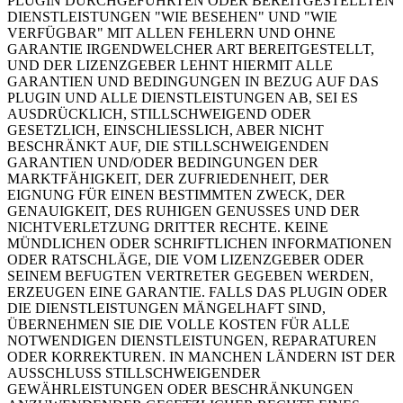
PLUGIN DURCHGEFÜHRTEN ODER BEREITGESTELLTEN
DIENSTLEISTUNGEN "WIE BESEHEN" UND "WIE
VERFÜGBAR" MIT ALLEN FEHLERN UND OHNE
GARANTIE IRGENDWELCHER ART BEREITGESTELLT,
UND DER LIZENZGEBER LEHNT HIERMIT ALLE
GARANTIEN UND BEDINGUNGEN IN BEZUG AUF DAS
PLUGIN UND ALLE DIENSTLEISTUNGEN AB, SEI ES
AUSDRÜCKLICH, STILLSCHWEIGEND ODER
GESETZLICH, EINSCHLIESSLICH, ABER NICHT
BESCHRÄNKT AUF, DIE STILLSCHWEIGENDEN
GARANTIEN UND/ODER BEDINGUNGEN DER
MARKTFÄHIGKEIT, DER ZUFRIEDENHEIT, DER
EIGNUNG FÜR EINEN BESTIMMTEN ZWECK, DER
GENAUIGKEIT, DES RUHIGEN GENUSSES UND DER
NICHTVERLETZUNG DRITTER RECHTE. KEINE
MÜNDLICHEN ODER SCHRIFTLICHEN INFORMATIONEN
ODER RATSCHLÄGE, DIE VOM LIZENZGEBER ODER
SEINEM BEFUGTEN VERTRETER GEGEBEN WERDEN,
ERZEUGEN EINE GARANTIE. FALLS DAS PLUGIN ODER
DIE DIENSTLEISTUNGEN MÄNGELHAFT SIND,
ÜBERNEHMEN SIE DIE VOLLE KOSTEN FÜR ALLE
NOTWENDIGEN DIENSTLEISTUNGEN, REPARATUREN
ODER KORREKTUREN. IN MANCHEN LÄNDERN IST DER
AUSSCHLUSS STILLSCHWEIGENDER
GEWÄHRLEISTUNGEN ODER BESCHRÄNKUNGEN