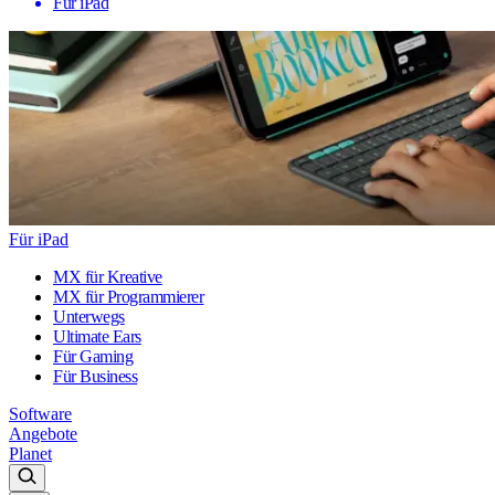
Für iPad
Für iPad
MX für Kreative
MX für Programmierer
Unterwegs
Ultimate Ears
Für Gaming
Für Business
Software
Angebote
Planet