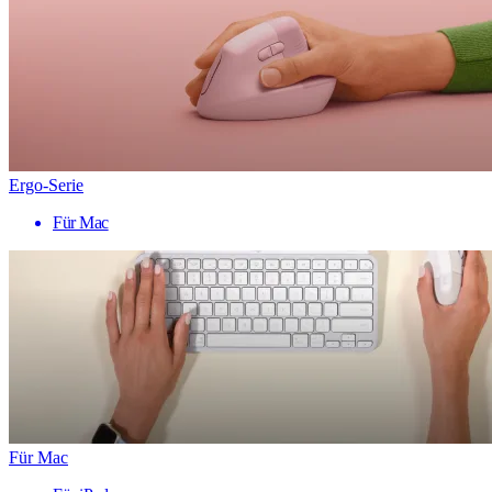
Ergo-Serie
Für Mac
Für Mac