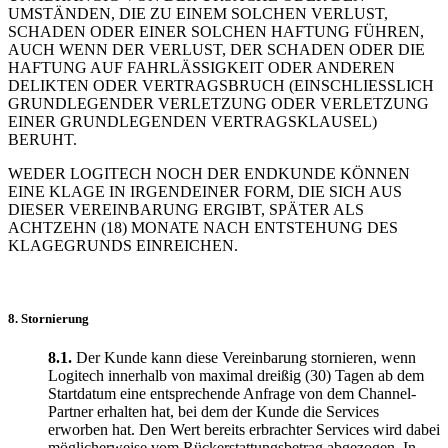
UMSTÄNDEN, DIE ZU EINEM SOLCHEN VERLUST,
SCHADEN ODER EINER SOLCHEN HAFTUNG FÜHREN,
AUCH WENN DER VERLUST, DER SCHADEN ODER DIE
HAFTUNG AUF FAHRLÄSSIGKEIT ODER ANDEREN
DELIKTEN ODER VERTRAGSBRUCH (EINSCHLIESSLICH
GRUNDLEGENDER VERLETZUNG ODER VERLETZUNG
EINER GRUNDLEGENDEN VERTRAGSKLAUSEL)
BERUHT.
WEDER LOGITECH NOCH DER ENDKUNDE KÖNNEN
EINE KLAGE IN IRGENDEINER FORM, DIE SICH AUS
DIESER VEREINBARUNG ERGIBT, SPÄTER ALS
ACHTZEHN (18) MONATE NACH ENTSTEHUNG DES
KLAGEGRUNDS EINREICHEN.
8. Stornierung
8.1.
Der Kunde kann diese Vereinbarung stornieren, wenn
Logitech innerhalb von maximal dreißig (30) Tagen ab dem
Startdatum eine entsprechende Anfrage von dem Channel-
Partner erhalten hat, bei dem der Kunde die Services
erworben hat. Den Wert bereits erbrachter Services wird dabei
möglicherweise vom Rückerstattungsbetrag abgezogen. In