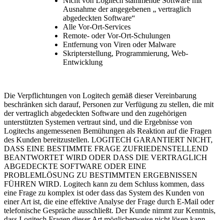
Nicht von Logitech stammende Software mit
Ausnahme der angegebenen „ vertraglich
abgedeckten Software“
Alle Vor-Ort-Services
Remote- oder Vor-Ort-Schulungen
Entfernung von Viren oder Malware
Skripterstellung, Programmierung, Web-
Entwicklung
Die Verpflichtungen von Logitech gemäß dieser Vereinbarung
beschränken sich darauf, Personen zur Verfügung zu stellen, die mit
der vertraglich abgedeckten Software und den zugehörigen
unterstützten Systemen vertraut sind, und die Ergebnisse von
Logitechs angemessenen Bemühungen als Reaktion auf die Fragen
des Kunden bereitzustellen. LOGITECH GARANTIERT NICHT,
DASS EINE BESTIMMTE FRAGE ZUFRIEDENSTELLEND
BEANTWORTET WIRD ODER DASS DIE VERTRAGLICH
ABGEDECKTE SOFTWARE ODER EINE
PROBLEMLÖSUNG ZU BESTIMMTEN ERGEBNISSEN
FÜHREN WIRD. Logitech kann zu dem Schluss kommen, dass
eine Frage zu komplex ist oder dass das System des Kunden von
einer Art ist, die eine effektive Analyse der Frage durch E-Mail oder
telefonische Gespräche ausschließt. Der Kunde nimmt zur Kenntnis,
dass Logitech Fragen dieser Art möglicherweise nicht lösen kann,