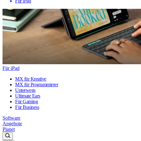
Für iPad
Für iPad
MX für Kreative
MX für Programmierer
Unterwegs
Ultimate Ears
Für Gaming
Für Business
Software
Angebote
Planet