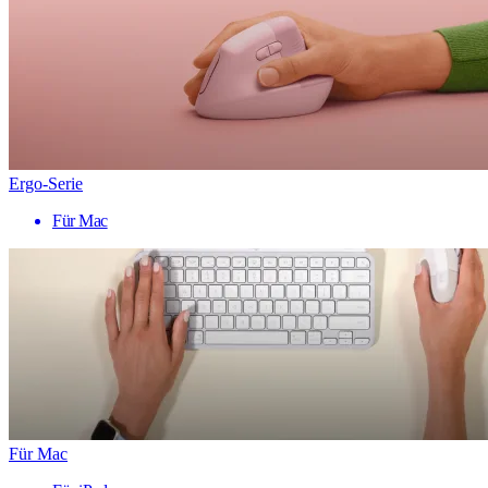
Ergo-Serie
Für Mac
Für Mac