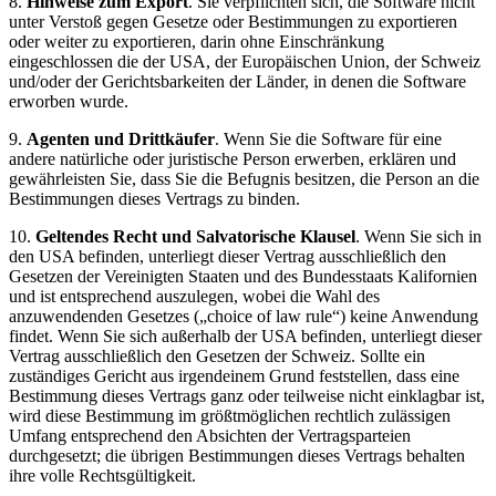
8.
Hinweise zum Export
. Sie verpflichten sich, die Software nicht
unter Verstoß gegen Gesetze oder Bestimmungen zu exportieren
oder weiter zu exportieren, darin ohne Einschränkung
eingeschlossen die der USA, der Europäischen Union, der Schweiz
und/oder der Gerichtsbarkeiten der Länder, in denen die Software
erworben wurde.
9.
Agenten und Drittkäufer
. Wenn Sie die Software für eine
andere natürliche oder juristische Person erwerben, erklären und
gewährleisten Sie, dass Sie die Befugnis besitzen, die Person an die
Bestimmungen dieses Vertrags zu binden.
10.
Geltendes Recht und Salvatorische Klausel
. Wenn Sie sich in
den USA befinden, unterliegt dieser Vertrag ausschließlich den
Gesetzen der Vereinigten Staaten und des Bundesstaats Kalifornien
und ist entsprechend auszulegen, wobei die Wahl des
anzuwendenden Gesetzes („choice of law rule“) keine Anwendung
findet. Wenn Sie sich außerhalb der USA befinden, unterliegt dieser
Vertrag ausschließlich den Gesetzen der Schweiz. Sollte ein
zuständiges Gericht aus irgendeinem Grund feststellen, dass eine
Bestimmung dieses Vertrags ganz oder teilweise nicht einklagbar ist,
wird diese Bestimmung im größtmöglichen rechtlich zulässigen
Umfang entsprechend den Absichten der Vertragsparteien
durchgesetzt; die übrigen Bestimmungen dieses Vertrags behalten
ihre volle Rechtsgültigkeit.