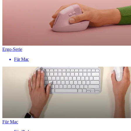
Ergo-Serie
Für Mac
Für Mac