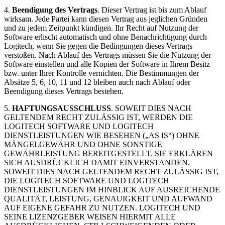
4.
Beendigung des Vertrags
. Dieser Vertrag ist bis zum Ablauf
wirksam. Jede Partei kann diesen Vertrag aus jeglichen Gründen
und zu jedem Zeitpunkt kündigen. Ihr Recht auf Nutzung der
Software erlischt automatisch und ohne Benachrichtigung durch
Logitech, wenn Sie gegen die Bedingungen dieses Vertrags
verstoßen. Nach Ablauf des Vertrags müssen Sie die Nutzung der
Software einstellen und alle Kopien der Software in Ihrem Besitz
bzw. unter Ihrer Kontrolle vernichten. Die Bestimmungen der
Absätze 5, 6, 10, 11 und 12 bleiben auch nach Ablauf oder
Beendigung dieses Vertrags bestehen.
5.
HAFTUNGSAUSSCHLUSS
. SOWEIT DIES NACH
GELTENDEM RECHT ZULÄSSIG IST, WERDEN DIE
LOGITECH SOFTWARE UND LOGITECH
DIENSTLEISTUNGEN WIE BESEHEN („AS IS“) OHNE
MÄNGELGEWÄHR UND OHNE SONSTIGE
GEWÄHRLEISTUNG BEREITGESTELLT. SIE ERKLÄREN
SICH AUSDRÜCKLICH DAMIT EINVERSTANDEN,
SOWEIT DIES NACH GELTENDEM RECHT ZULÄSSIG IST,
DIE LOGITECH SOFTWARE UND LOGITECH
DIENSTLEISTUNGEN IM HINBLICK AUF AUSREICHENDE
QUALITÄT, LEISTUNG, GENAUIGKEIT UND AUFWAND
AUF EIGENE GEFAHR ZU NUTZEN. LOGITECH UND
SEINE LIZENZGEBER WEISEN HIERMIT ALLE