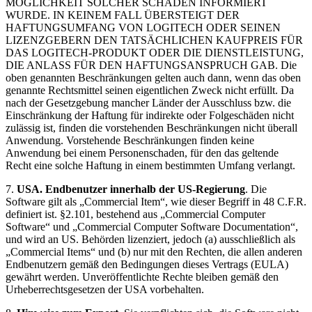
MÖGLICHKEIT SOLCHER SCHÄDEN INFORMIERT
WURDE. IN KEINEM FALL ÜBERSTEIGT DER
HAFTUNGSUMFANG VON LOGITECH ODER SEINEN
LIZENZGEBERN DEN TATSÄCHLICHEN KAUFPREIS FÜR
DAS LOGITECH-PRODUKT ODER DIE DIENSTLEISTUNG,
DIE ANLASS FÜR DEN HAFTUNGSANSPRUCH GAB. Die
oben genannten Beschränkungen gelten auch dann, wenn das oben
genannte Rechtsmittel seinen eigentlichen Zweck nicht erfüllt. Da
nach der Gesetzgebung mancher Länder der Ausschluss bzw. die
Einschränkung der Haftung für indirekte oder Folgeschäden nicht
zulässig ist, finden die vorstehenden Beschränkungen nicht überall
Anwendung. Vorstehende Beschränkungen finden keine
Anwendung bei einem Personenschaden, für den das geltende
Recht eine solche Haftung in einem bestimmten Umfang verlangt.
7.
USA. Endbenutzer innerhalb der US-Regierung
. Die
Software gilt als „Commercial Item“, wie dieser Begriff in 48 C.F.R.
definiert ist. §2.101, bestehend aus „Commercial Computer
Software“ und „Commercial Computer Software Documentation“,
und wird an US. Behörden lizenziert, jedoch (a) ausschließlich als
„Commercial Items“ und (b) nur mit den Rechten, die allen anderen
Endbenutzern gemäß den Bedingungen dieses Vertrags (EULA)
gewährt werden. Unveröffentlichte Rechte bleiben gemäß den
Urheberrechtsgesetzen der USA vorbehalten.