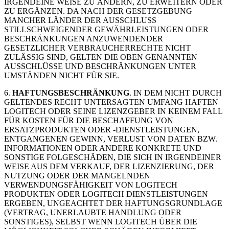
IRGENDEINE WEISE ZU ÄNDERN, ZU ERWEITERN ODER
ZU ERGÄNZEN. DA NACH DER GESETZGEBUNG
MANCHER LÄNDER DER AUSSCHLUSS
STILLSCHWEIGENDER GEWÄHRLEISTUNGEN ODER
BESCHRÄNKUNGEN ANZUWENDENDER
GESETZLICHER VERBRAUCHERRECHTE NICHT
ZULÄSSIG SIND, GELTEN DIE OBEN GENANNTEN
AUSSCHLÜSSE UND BESCHRÄNKUNGEN UNTER
UMSTÄNDEN NICHT FÜR SIE.
6.
HAFTUNGSBESCHRÄNKUNG
. IN DEM NICHT DURCH
GELTENDES RECHT UNTERSAGTEN UMFANG HAFTEN
LOGITECH ODER SEINE LIZENZGEBER IN KEINEM FALL
FÜR KOSTEN FÜR DIE BESCHAFFUNG VON
ERSATZPRODUKTEN ODER -DIENSTLEISTUNGEN,
ENTGANGENEN GEWINN, VERLUST VON DATEN BZW.
INFORMATIONEN ODER ANDERE KONKRETE UND
SONSTIGE FOLGESCHÄDEN, DIE SICH IN IRGENDEINER
WEISE AUS DEM VERKAUF, DER LIZENZIERUNG, DER
NUTZUNG ODER DER MANGELNDEN
VERWENDUNGSFÄHIGKEIT VON LOGITECH
PRODUKTEN ODER LOGITECH DIENSTLEISTUNGEN
ERGEBEN, UNGEACHTET DER HAFTUNGSGRUNDLAGE
(VERTRAG, UNERLAUBTE HANDLUNG ODER
SONSTIGES), SELBST WENN LOGITECH ÜBER DIE