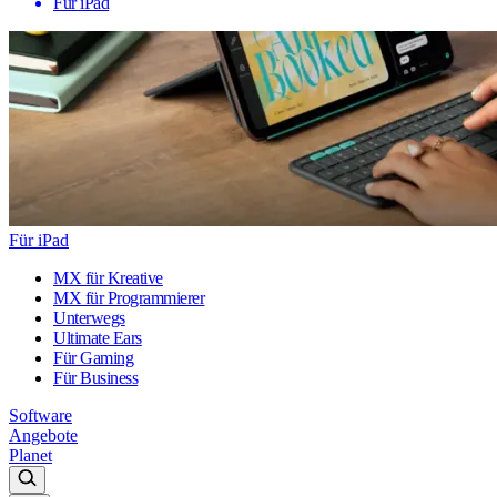
Für iPad
Für iPad
MX für Kreative
MX für Programmierer
Unterwegs
Ultimate Ears
Für Gaming
Für Business
Software
Angebote
Planet