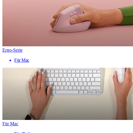
Ergo-Serie
Für Mac
Für Mac