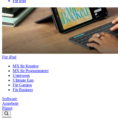
Für iPad
Für iPad
MX für Kreative
MX für Programmierer
Unterwegs
Ultimate Ears
Für Gaming
Für Business
Software
Angebote
Planet