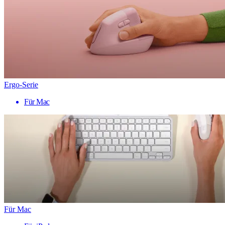
Ergo-Serie
Für Mac
Für Mac