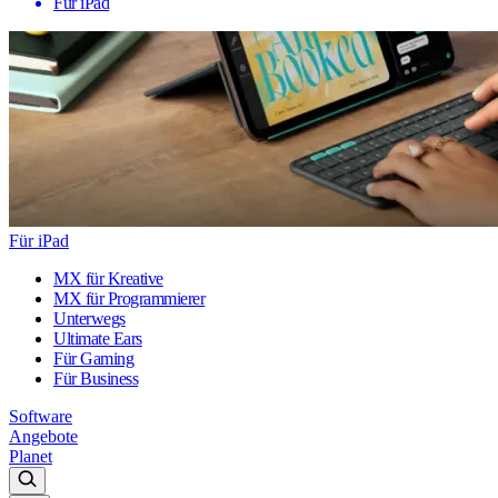
Für iPad
Für iPad
MX für Kreative
MX für Programmierer
Unterwegs
Ultimate Ears
Für Gaming
Für Business
Software
Angebote
Planet