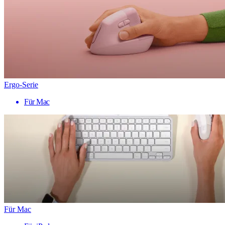
Ergo-Serie
Für Mac
Für Mac