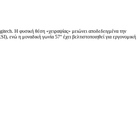
ogitech. Η φυσική θέση «χειραψίας» μειώνει αποδεδειγμένα την
I), ενώ η μοναδική γωνία 57° έχει βελτιστοποιηθεί για εργονομική