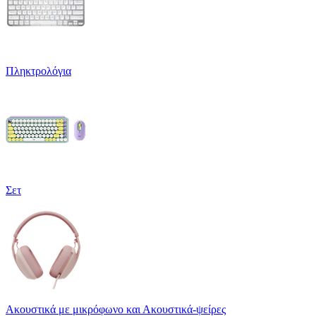
Πληκτρολόγια
Σετ
Ακουστικά με μικρόφωνο και Ακουστικά-ψείρες