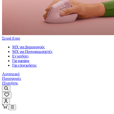
Σειρά Ergo
MX για Δημιουργούς
MX για Προγραμματιστές
Εν κινήσει
Για gaming
Για επιχειρήσεις
Λογισμικό
Προσφορές
Πλανήτης