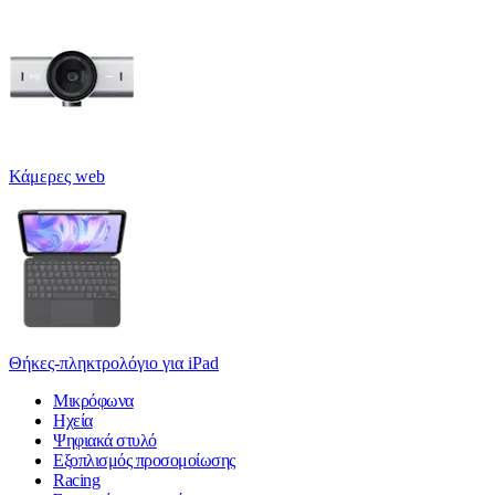
Κάμερες web
Θήκες-πληκτρολόγιο για iPad
Μικρόφωνα
Ηχεία
Ψηφιακά στυλό
Εξοπλισμός προσομοίωσης
Racing